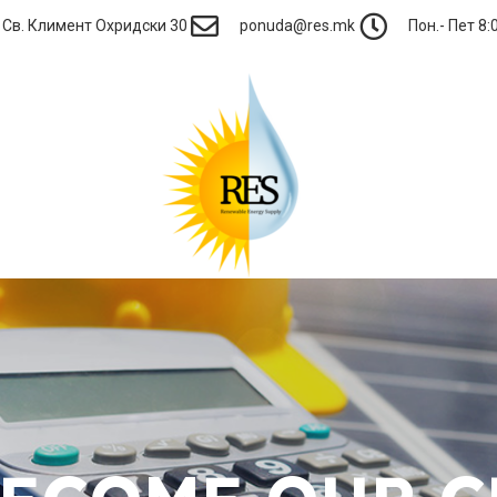
Св. Климент Охридски 30
ponuda@res.mk
Пон.- Пет 8:0