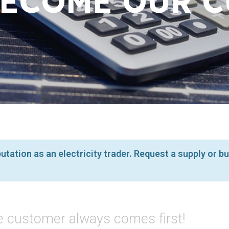
BECOME OUR C
putation as an electricity trader. Request a supply or 
he customer always comes first!