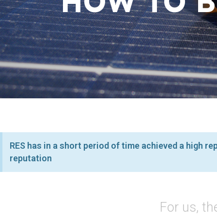
HOW TO 
RES has in a short period of time achieved a high re
reputation
For us, t