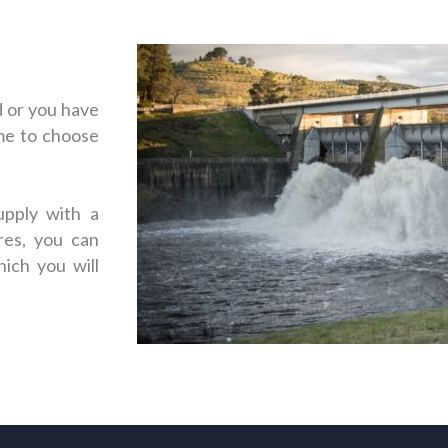
d or you have
ime to choose
upply with a
res, you can
hich you will