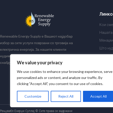
Линко
Кои сме
Нашата
Renewable Energy Supply е Вашиот најдобар
Менаџм
избор за сите услуги поврзани со трговија на
Што ну
електрична енергија. За нашите клиенти
нудиме најдобри и најразновидни пакети за
Зошто R
We value your privacy
снабдување и/или откуп на струја.
Референ
We use cookies to enhance your browsing experience, serve
personalized ads or content, and analyze our traffic. By
clicking "Accept All", you consent to our use of cookies.
Customize
Reject All
Accept All
Рењувабл Енерџи Суплај © Сите права се задржани