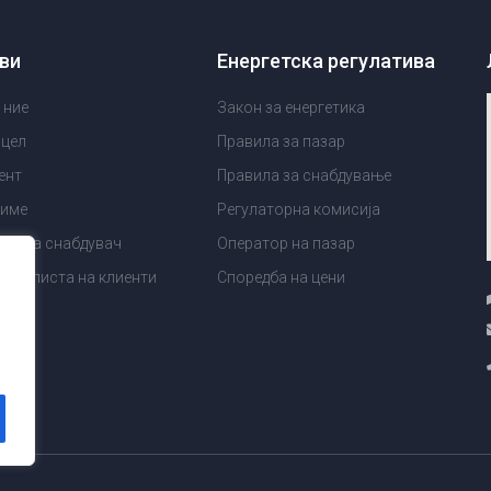
ви
Енергетска регулатива
 ние
Закон за енергетика
 цел
Правила за пазар
ент
Правила за снабдување
диме
Регулаторна комисија
ES за снабдувач
Оператор на пазар
тна листа на клиенти
Споредба на цени