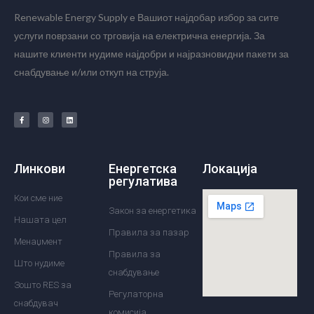
Renewable Energy Supply е Вашиот најдобар избор за сите
услуги поврзани со трговија на електрична енергија. За
нашите клиенти нудиме најдобри и најразновидни пакети за
снабдување и/или откуп на струја.
Линкови
Енергетска
Локација
регулатива
Кои сме ние
Закон за енергетика
Нашата цел
Правила за пазар
Менаџмент
Правила за
Што нудиме
снабдување
Зошто RES за
Регулаторна
снабдувач
комисија