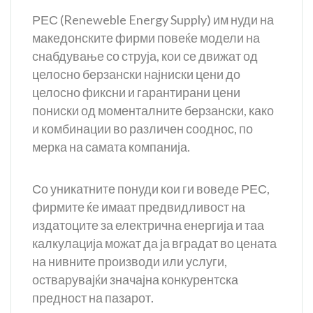
РЕС (Reneweble Energy Supply) им нуди на
македонските фирми повеќе модели на
снабдување со струја, кои се движат од
целосно берзански најниски цени до
целосно фиксни и гарантирани цени
пониски од моменталните берзански, како
и комбинации во различен сооднос, по
мерка на самата компанија.
Со уникатните понуди кои ги воведе РЕС,
фирмите ќе имаат предвидливост на
издатоците за електрична енергија и таа
калкулација можат да ја вградат во цената
на нивните производи или услуги,
остварувајќи значајна конкурентска
предност на пазарот.