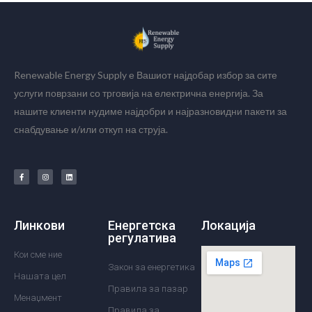
Renewable Energy Supply е Вашиот најдобар избор за сите
услуги поврзани со трговија на електрична енергија. За
нашите клиенти нудиме најдобри и најразновидни пакети за
снабдување и/или откуп на струја.
Линкови
Енергетска
Локација
регулатива
Кои сме ние
Закон за енергетика
Нашата цел
Правила за пазар
Менаџмент
Правила за