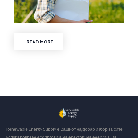
READ MORE
Renewable Energy Supply е Вашиот најдобар избор за сите
услуги поврзани со трговија на електрична енергија. За