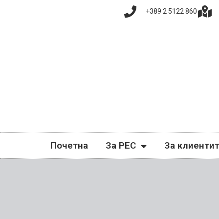
+389 2 5122 860
Почетна
За РЕС
За клиенти