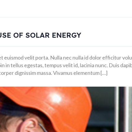
USE OF SOLAR ENERGY
et euismod velit porta. Nulla nec nulla id dolor efficitur vo
n in tellus egestas, tempus velit id, lacinia nunc. Duis dapi
mcorper dignissim massa. Vivamus elementum […]