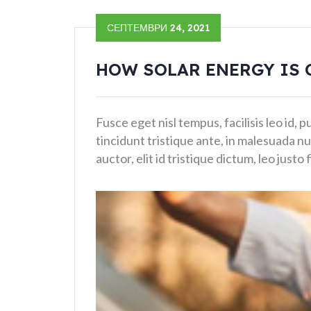
СЕПТЕМВРИ 24, 2021
HOW SOLAR ENERGY IS
Fusce eget nisl tempus, facilisis leo id, 
tincidunt tristique ante, in malesuada nu
auctor, elit id tristique dictum, leo justo 