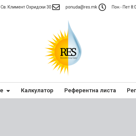
Св. Климент Охридски 30
ponuda@res.mk
Пон.- Пет 8:0
те
Калкулатор
Референтна листа
Ре