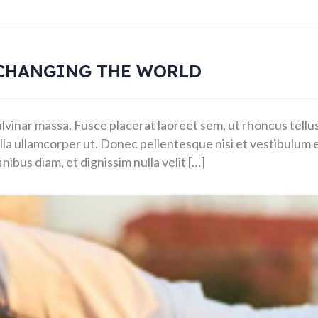
 CHANGING THE WORLD
pulvinar massa. Fusce placerat laoreet sem, ut rhoncus tellus
lla ullamcorper ut. Donec pellentesque nisi et vestibulum el
finibus diam, et dignissim nulla velit […]