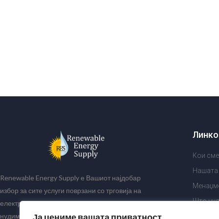
Линко
Кои сме
Нашата
Renewable Energy Supply е Вашиот најдобар
Менаџм
избор за сите услуги поврзани со трговија на
Што ну
електрична енергија. За нашите клиенти
Ја цениме вашата приватност
нудиме најдобри и најразновидни пакети за
Зошто R