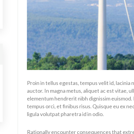
Proin in tellus egestas, tempus velit id, lacini
auctor. In magna metus, aliquet ac est vitae, 
elementum hendrerit nibh dignissim euismod. In
tempus orci, et finibus risus. Quisque eu ex ne
ligula volutpat pharetra id in odio.
Rationally encounter consequences that extre