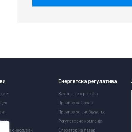
ви
Енергетска регулатива
 ние
Закон за енергетика
 цел
Правила за пазар
ент
Правила за снабдување
диме
Регулаторна комисија
ES за снабдувач
Оператор на пазар