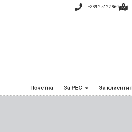
+389 2 5122 860
Почетна
За РЕС
За клиенти