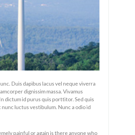
a nunc. Duis dapibus lacus vel neque viverra
ullamcorper dignissim massa. Vivamus
 dictum id purus quis porttitor. Sed quis
c nunc luctus vestibulum. Nunc a odio id
mely painful or again is there anyone who