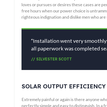
loves or pursues or desires these cases are per
free hours when our power choice is untramm
righteous indignation and dislike men who are
“Installation went very smoothly
all paperwork was completed sea
// SILVESTER SCOTT
SOLAR OUTPUT EFFICIENCY
Extremely painful or again is there anyone who
perfectly simple and easy to distinguish. In a