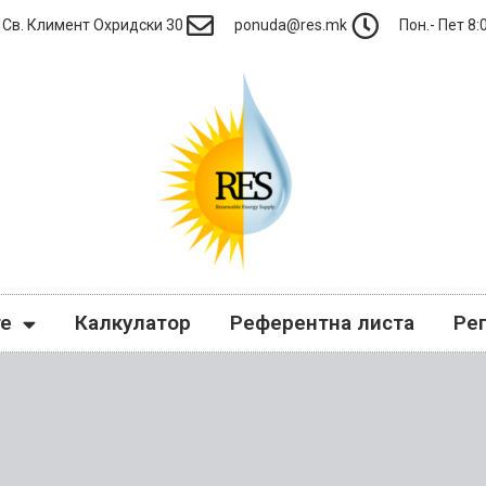
Св. Климент Охридски 30
ponuda@res.mk
Пон.- Пет 8:0
те
Калкулатор
Референтна листа
Ре