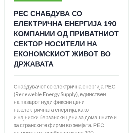
РЕС СНАБДУВА СО
ЕЛЕКТРИЧНА ЕНЕРГИЈА 190
КОМПАНИИ ОД ПРИВАТНИОТ
СЕКТОР НОСИТЕЛИ НА
ЕКОНОМСКИОТ ЖИВОТ ВО
ДРЖАВАТА
Снабдувачот со електрична енергија РЕС
(Reneweble Energy Supply), единствен
на пазарот нуди фиксни цени
на електричната енергија, како
и најниски берзански цени за домашните и
за странските фирми во земјата. РЕС
во моментот снабдува околу 190