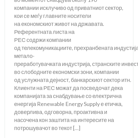
компании исклучиво од приватниот сектор,
кои се меѓу главните носители
на економскиот живот на државата.
Референтната листа на
РЕС содржи компании
од телекомуникациите, прехранбената индустија
метало-
преработувачката индустрија, странските инвес
во слободните економски зони, компании
од услужната дејност, банкарскиот сектор итн.
Клиенти на РЕС можат да посведочат дека
компанијата за снабдување со електрична
енергија Renewable Energy Supply е етичка,
доверлива, одговорна, проактивна и
насочена кон заштита на интересите на
потрошувачот во текот […]