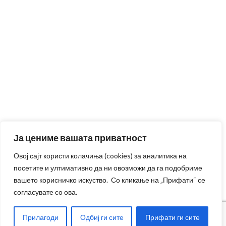
Ја цениме вашата приватност
Овој сајт користи колачиња (cookies) за аналитика на
посетите и ултимативно да ни овозможи да га подобриме
вашето корисничко искуство. Со кликање на „Прифати“ се
согласувате со ова.
Прилагоди
Одбиј ги сите
Прифати ги сите