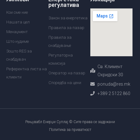
регулатива
Кои сме ние
Закон за енергетика
Нашата цел
Правила за пазар
Менаџмент
Правила за
Што нудиме
снабдување
Зошто RES за
Регулаторна
снабдувач
комисија
Св. Климент
Референтна листа на
Оператор на пазар
Охридски 30
клиенти
Споредба на цени
ponuda@res.mk
+389 2 5122 860
Рењувабл Енерџи Суплај © Сите права се задржани
Политика за приватност