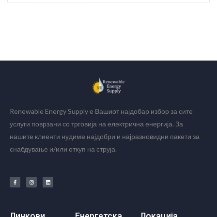
Renewable Energy Supply е Вашиот најдобар избор за сите
услуги поврзани со трговија на електрична енергија. За
нашите клиенти нудиме најдобри и најразновидни пакети за
снабдување и/или откуп на струја.
Линкови
Енергетска
Локација