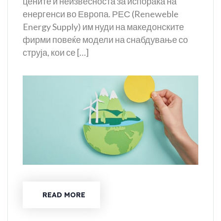
цените и неизвесноста за испорака на
енергенси во Европа. РЕС (Reneweble
Energy Supply) им нуди на македонските
фирми повеќе модели на снабдување со
струја, кои се […]
READ MORE