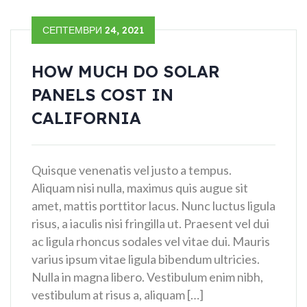
СЕПТЕМВРИ 24, 2021
HOW MUCH DO SOLAR
PANELS COST IN
CALIFORNIA
Quisque venenatis vel justo a tempus.
Aliquam nisi nulla, maximus quis augue sit
amet, mattis porttitor lacus. Nunc luctus ligula
risus, a iaculis nisi fringilla ut. Praesent vel dui
ac ligula rhoncus sodales vel vitae dui. Mauris
varius ipsum vitae ligula bibendum ultricies.
Nulla in magna libero. Vestibulum enim nibh,
vestibulum at risus a, aliquam […]