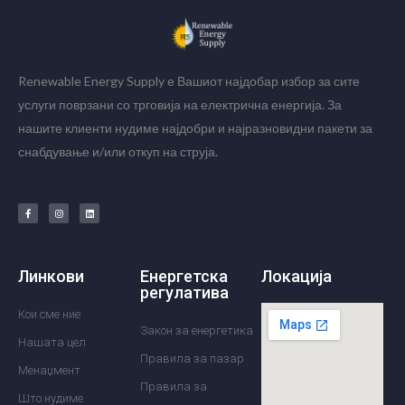
Renewable Energy Supply е Вашиот најдобар избор за сите
услуги поврзани со трговија на електрична енергија. За
нашите клиенти нудиме најдобри и најразновидни пакети за
снабдување и/или откуп на струја.
Линкови
Енергетска
Локација
регулатива
Кои сме ние
Закон за енергетика
Нашата цел
Правила за пазар
Менаџмент
Правила за
Што нудиме