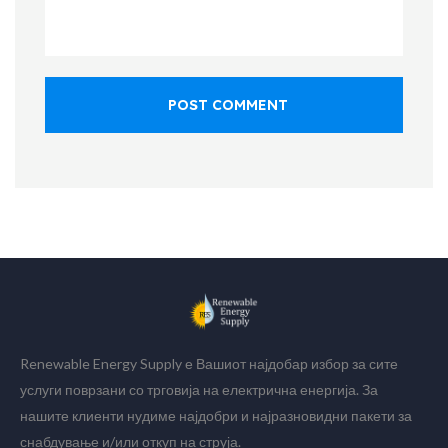
POST COMMENT
Renewable Energy Supply е Вашиот најдобар избор за сите
услуги поврзани со трговија на електрична енергија. За
нашите клиенти нудиме најдобри и најразновидни пакети за
снабдување и/или откуп на струја.