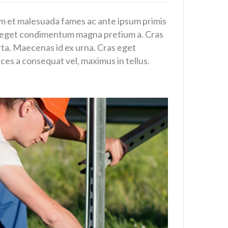
dum et malesuada fames ac ante ipsum primis
n, eget condimentum magna pretium a. Cras
orta. Maecenas id ex urna. Cras eget
rices a consequat vel, maximus in tellus.