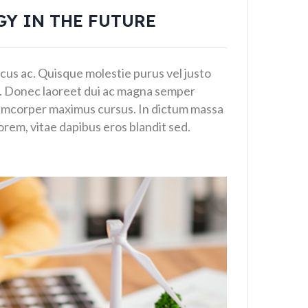
GY IN THE FUTURE
oncus ac. Quisque molestie purus vel justo
a. Donec laoreet dui ac magna semper
lamcorper maximus cursus. In dictum massa
lorem, vitae dapibus eros blandit sed.