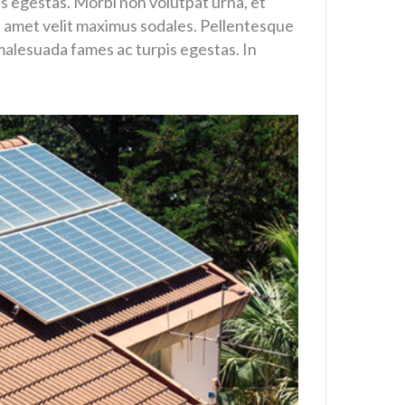
s egestas. Morbi non volutpat urna, et
 amet velit maximus sodales. Pellentesque
malesuada fames ac turpis egestas. In