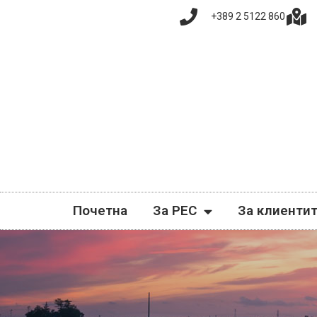
+389 2 5122 860
Почетна
За РЕС
За клиенти