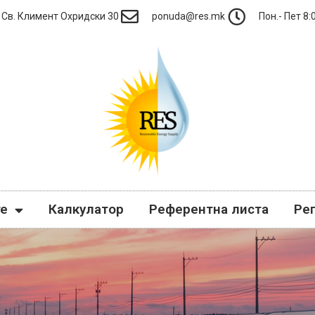
Св. Климент Охридски 30
ponuda@res.mk
Пон.- Пет 8:0
те
Калкулатор
Референтна листа
Ре