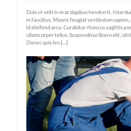
Duis ut velit in erat dapibus hendrerit. Inter
in faucibus. Mauris feugiat vestibulum sapie
id eleifend arcu. Curabitur rhoncus sagittis p
ullamcorper tellus. Suspendisse libero elit, ult
Donec quis leo […]