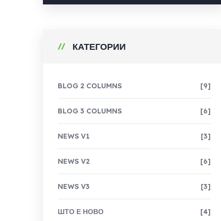
КАТЕГОРИИ
BLOG 2 COLUMNS
[9]
BLOG 3 COLUMNS
[6]
NEWS V1
[3]
NEWS V2
[6]
NEWS V3
[3]
ШТО Е НОВО
[4]