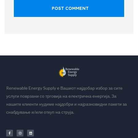
POST COMMENT
Renewable Energy Supply е Вашиот најдобар избор за сите
услуги поврзани со трговија на електрична енергија. За
нашите клиенти нудиме најдобри и најразновидни пакети за
снабдување и/или откуп на струја.