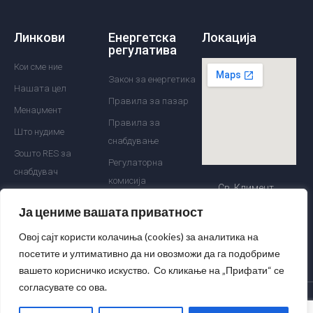
Линкови
Енергетска
Локација
регулатива
Кои сме ние
Закон за енергетика
Нашата цел
Правила за пазар
Менаџмент
Правила за
Што нудиме
снабдување
Зошто RES за
Регулаторна
снабдувач
комисија
Св. Климент
Референтна листа на
Оператор на пазар
Охридски 30
Ја цениме вашата приватност
клиенти
Споредба на цени
ponuda@res.mk
Овој сајт користи колачиња (cookies) за аналитика на
+389 2 5122 860
посетите и ултимативно да ни овозможи да га подобриме
вашето корисничко искуство. Со кликање на „Прифати“ се
согласувате со ова.
Рењувабл Енерџи Суплај © Сите права се задржани