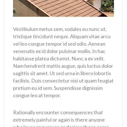
Vestibulum metus sem, sodales eu nunc ut,
tristique tincidunt neque. Aliquam vitae arcu
vel leo congue tempor id sed odio. Aenean
venenatis ex id dolor pulvinar mollis. In hac
habitasse platea dictumst. Nunc a ex velit.
Nam hendrerit mattis augue, quis luctus dolor
sagittis sit amet. Ut sed urna in libero lobortis
facilisis. Duis consectetur nisi ut quam feugiat
pretium eu id sem. Suspendisse dignissim
congue leo at tempor.
Rationally encounter consequences that
extremely painful or again is there anyone