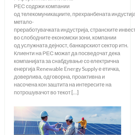
РЕС содржи компании
од телекомуникациите, прехранбената индустија
метало-
преработувачката индустрија, странските инвес
во слободните економски зони, компании
од услужната дејност, банкарскиот сектор итн.
Клиенти на РЕС можат да посведочат дека
компанијата за снабдување со електрична
енергија Renewable Energy Supply е етичка,
доверлива, одговорна, проактивна и
насочена кон заштита на интересите на
потрошувачот во текот […]