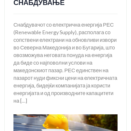
СНАБДУВАЊЕ
Снабдувачот со електрична енергија РЕС
(Renewаble Energy Supply), располага со
сопствени електрани на обновливи извори
во Северна Македонија и во Бугарија, што
овозможува неговата понуда на енергија
да биде со најповолни услови на
македонскиот пазар. РЕС единствен на
пазарот нуди фиксни цени на електричната
енергија, бидејќи компанијата ја користи
енергијата и од производните капацитети
на […]