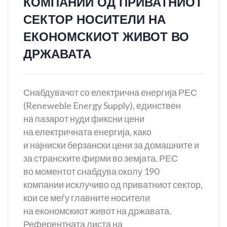
КОМПАНИИ ОД ПРИВАТНИОТ
СЕКТОР НОСИТЕЛИ НА
ЕКОНОМСКИОТ ЖИВОТ ВО
ДРЖАВАТА
Снабдувачот со електрична енергија РЕС
(Reneweble Energy Supply), единствен
на пазарот нуди фиксни цени
на електричната енергија, како
и најниски берзански цени за домашните и
за странските фирми во земјата. РЕС
во моментот снабдува околу 190
компании исклучиво од приватниот сектор,
кои се меѓу главните носители
на економскиот живот на државата.
Референтната листа на