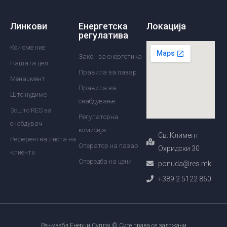
Линкови
Енергетска
Локација
регулатива
Кои сме ние
Закон за енергетика
Нашата цел
Правила за пазар
Менаџмент
Правила за
Што нудиме
снабдување
Зошто RES за
Регулаторна
снабдувач
комисија
Св. Климент
Референтна листа на
Оператор на пазар
Охридски 30
клиенти
Споредба на цени
ponuda@res.mk
+389 2 5122 860
Рењувабл Енерџи Суплај © Сите права се задржани