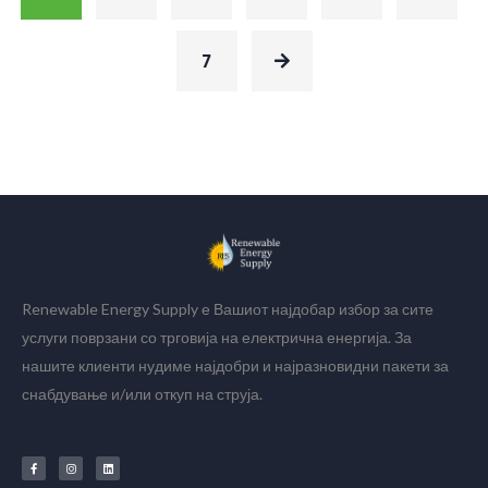
7
Renewable Energy Supply е Вашиот најдобар избор за сите
услуги поврзани со трговија на електрична енергија. За
нашите клиенти нудиме најдобри и најразновидни пакети за
снабдување и/или откуп на струја.